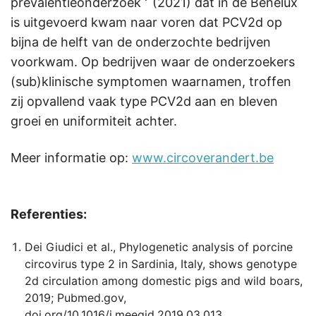
prevalentieonderzoek
(2021) dat in de Benelux
is uitgevoerd kwam naar voren dat PCV2d op
bijna de helft van de onderzochte bedrijven
voorkwam. Op bedrijven waar de onderzoekers
(sub)klinische symptomen waarnamen, troffen
zij opvallend vaak type PCV2d aan en bleven
groei en uniformiteit achter.
Meer informatie op:
www.circoverandert.be
Referenties:
Dei Giudici et al., Phylogenetic analysis of porcine
circovirus type 2 in Sardinia, Italy, shows genotype
2d circulation among domestic pigs and wild boars,
2019; Pubmed.gov,
doi.org/10.1016/j.meegid.2019.03.013